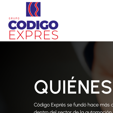
QUIÉNE
Código Exprés se fundó hace más 
dentro del sector de la automoción.